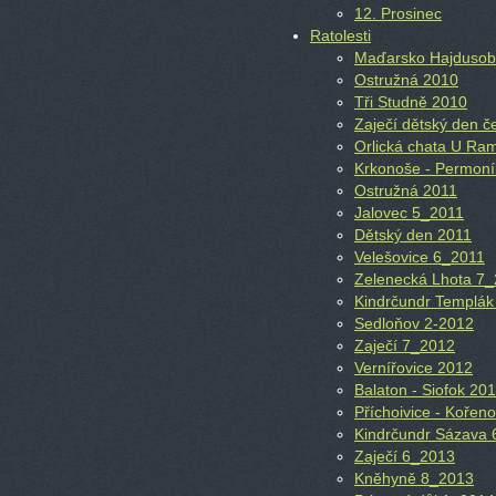
12. Prosinec
Ratolesti
Maďarsko Hajdusob
Ostružná 2010
Tři Studně 2010
Zaječí dětský den č
Orlická chata U Ra
Krkonoše - Permoní
Ostružná 2011
Jalovec 5_2011
Dětský den 2011
Velešovice 6_2011
Zelenecká Lhota 7
Kindrčundr Templák
Sedloňov 2-2012
Zaječí 7_2012
Vernířovice 2012
Balaton - Siofok 20
Příchoivice - Kořen
Kindrčundr Sázava
Zaječí 6_2013
Kněhyně 8_2013