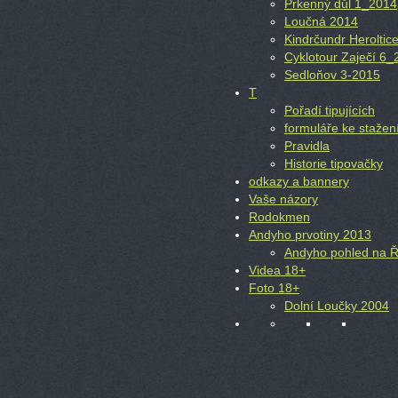
Prkenný důl 1_2014
Loučná 2014
Kindrčundr Heroltic
Cyklotour Zaječí 6
Sedloňov 3-2015
T
Pořadí tipujících
formuláře ke stažen
Pravidla
Historie tipovačky
odkazy a bannery
Vaše názory
Rodokmen
Andyho prvotiny 2013
Andyho pohled na 
Videa 18+
Foto 18+
Dolní Loučky 2004