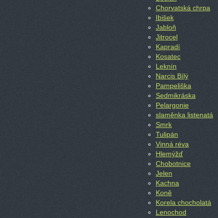
Chorvatská chrpa
Ibišek
Jabloň
Jitrocel
Kapradí
Kosatec
Leknín
Narcis Bílý
Pampeliška
Sedmikráska
Pelargonie
slaměnka listenatá
Smrk
Tulipán
Vinná réva
Hlemýžď
Chobotnice
Jelen
Kachna
Koně
Korela chocholatá
Lenochod