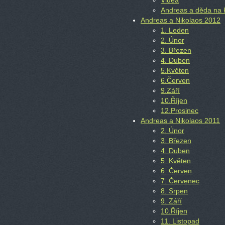
Videa
Andreas a děda na 
Andreas a Nikolaos 2012
1. Leden
2. Únor
3. Březen
4. Duben
5.Květen
6.Červen
9.Září
10.Říjen
12.Prosinec
Andreas a Nikolaos 2011
2. Únor
3. Březen
4. Duben
5. Květen
6. Červen
7. Červenec
8. Srpen
9. Září
10.Říjen
11. Listopad