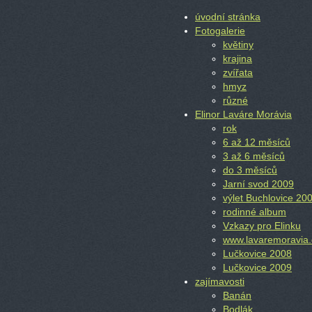
úvodní stránka
Fotogalerie
květiny
krajina
zvířata
hmyz
různé
Elinor Laváre Morávia
rok
6 až 12 měsíců
3 až 6 měsíců
do 3 měsíců
Jarní svod 2009
výlet Buchlovice 20
rodinné album
Vzkazy pro Elinku
www.lavaremoravia.
Lučkovice 2008
Lučkovice 2009
zajímavosti
Banán
Bodlák