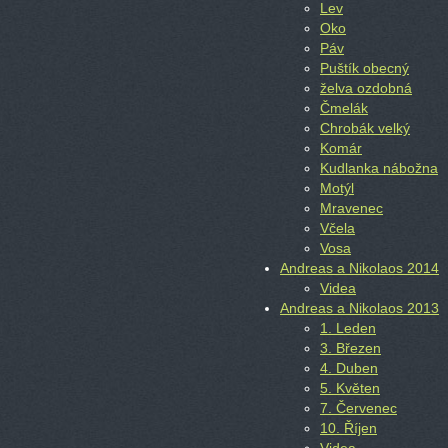
Lev
Oko
Páv
Puštík obecný
želva ozdobná
Čmelák
Chrobák velký
Komár
Kudlanka nábožna
Motýl
Mravenec
Včela
Vosa
Andreas a Nikolaos 2014
Videa
Andreas a Nikolaos 2013
1. Leden
3. Březen
4. Duben
5. Květen
7. Červenec
10. Říjen