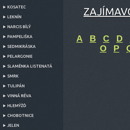
KOSATEC
ZAJÍMAVO
LEKNÍN
NARCIS BÍLÝ
A
B
C
D
PAMPELIŠKA
O
P
SEDMIKRÁSKA
PELARGONIE
SLAMĚNKA LISTENATÁ
SMRK
TULIPÁN
VINNÁ RÉVA
HLEMÝŽĎ
CHOBOTNICE
JELEN