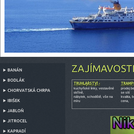
ZAJÍMAVOST
BANÁN
BODLÁK
TRUHLÁŘSTVÍ -
TRAMPO
STOLAŘSTVÍ
TRAMPO
kuchyňské linky, vestavěné
prodej b
CHORVATSKÁ CHRPA
skříně,
se sítí
nábytek, schodiště, vše na
kvalita,
IBIŠEK
míru
cena,
JABLOŇ
JITROCEL
KAPRADÍ