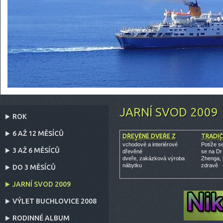
JARNÍ SVOD 2009
ROK
6 AŽ 12 MĚSÍCŮ
DŘEVĚNÉ DVEŘE Z
TRADIČ
MASÍVU
MEDICÍ
vchodové a interiérové
Potíže s
3 AŽ 6 MĚSÍCŮ
dřevěné
se na Dr
dveře, zakázková výroba
Zhenga, 
nábytku
zdravě
DO 3 MĚSÍCŮ
JARNÍ SVOD 2009
VÝLET BUCHLOVICE 2008
RODINNÉ ALBUM