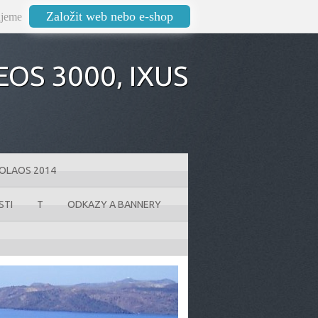
Založit web nebo e-shop
jeme
OS 3000‚ IXUS
KOLAOS 2014
STI
T
ODKAZY A BANNERY