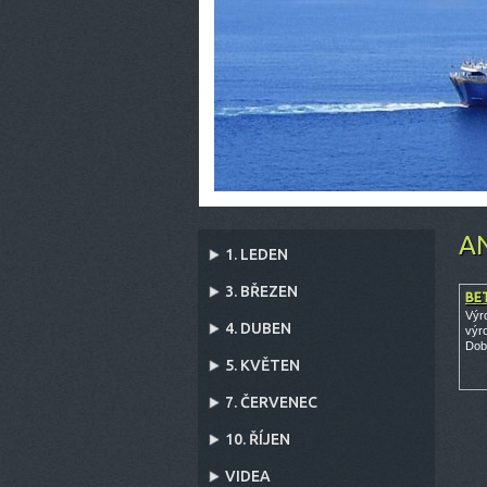
A
1. LEDEN
3. BŘEZEN
BE
Výr
4. DUBEN
výr
Dob
5. KVĚTEN
7. ČERVENEC
10. ŘÍJEN
VIDEA