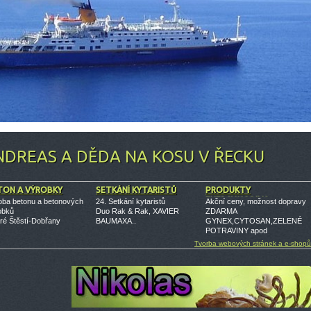
NDREAS A DĚDA NA KOSU V ŘECKU
TON A VÝROBKY
SETKÁNÍ KYTARISTŮ
PRODUKTY
ENERGY,NOBILIS
oba betonu a betonových
24. Setkání kytaristů
Akční ceny, možnost dopravy
obků
Duo Rak & Rak, XAVIER
ZDARMA
ré Štěstí-Dobřany
BAUMAXA..
GYNEX,CYTOSAN,ZELENÉ
POTRAVINY apod
Tvorba webových stránek a e-shopů