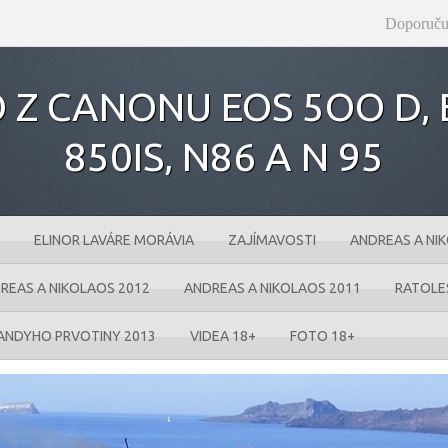
Doporuču
 Z CANONU EOS 5OO D‚ E
850IS‚ N86 A N 95
ELINOR LAVÁRE MORÁVIA
ZAJÍMAVOSTI
ANDREAS A NI
REAS A NIKOLAOS 2012
ANDREAS A NIKOLAOS 2011
RATOLE
ANDYHO PRVOTINY 2013
VIDEA 18+
FOTO 18+