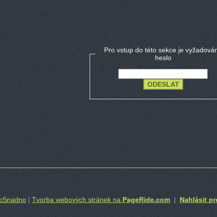
Pro vstup do této sekce je vyžadová
heslo
ebSnadno
|
Tvorba webových stránek na
PageRide.com
|
Nahlásit pr