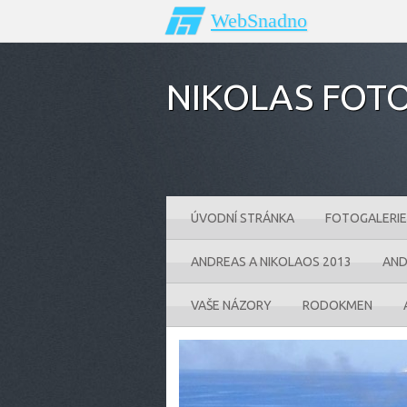
WebSnadno
NIKOLAS FOTO
ÚVODNÍ STRÁNKA
FOTOGALERIE
ANDREAS A NIKOLAOS 2013
AND
VAŠE NÁZORY
RODOKMEN