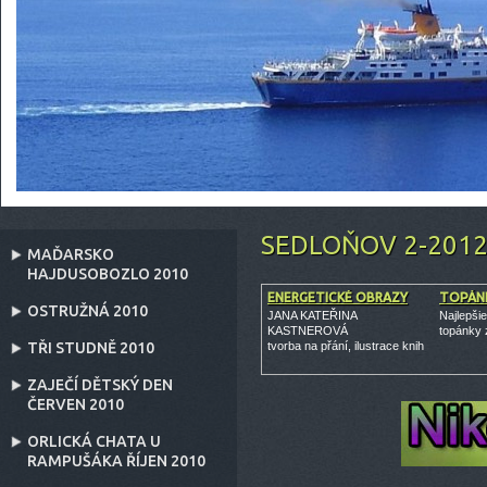
SEDLOŇOV 2-201
MAĎARSKO
HAJDUSOBOZLO 2010
ENERGETICKÉ OBRAZY
TOPÁNK
OSTRUŽNÁ 2010
JANA KATEŘINA
Najlepši
KASTNEROVÁ
topánky 
TŘI STUDNĚ 2010
tvorba na přání, ilustrace knih
ZAJEČÍ DĚTSKÝ DEN
ČERVEN 2010
ORLICKÁ CHATA U
RAMPUŠÁKA ŘÍJEN 2010