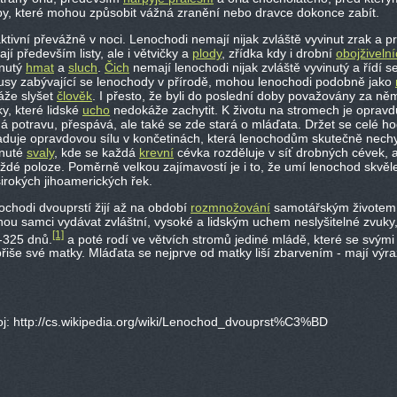
py, které mohou způsobit vážná zranění nebo dravce dokonce zabít.
ktivní převážně v noci. Lenochodi nemají nijak zvláště vyvinut zrak a pr
ají především listy, ale i větvičky a
plody
, zřídka kdy i drobní
obojživelní
inutý
hmat
a
sluch
.
Čich
nemají lenochodi nijak zvláště vyvinutý a řídí s
usy zabývající se lenochody v přírodě, mohou lenochodi podobně jako
áže slyšet
člověk
. I přesto, že byli do poslední doby považovány za něm
y, které lidské
ucho
nedokáže zachytit. K životu na stromech je oprav
á potravu, přespává, ale také se zde stará o mláďata. Držet se celé ho
aduje opravdovou sílu v končetinách, která lenochodům skutečně nechyb
inuté
svaly
, kde se každá
krevní
cévka rozděluje v síť drobných cévek, a
ždé poloze. Poměrně velkou zajímavostí je i to, že umí lenochod skvěle
irokých jihoamerických řek.
ochodi dvouprstí žijí až na období
rozmnožování
samotářským životem.
nou samci vydávat zvláštní, vysoké a lidským uchem neslyšitelné zvuky
[1]
-325 dnů.
a poté rodí ve větvích stromů jediné mládě, které se svými 
řiše své matky. Mláďata se nejprve od matky liší zbarvením - mají výra
oj: http://cs.wikipedia.org/wiki/Lenochod_dvouprst%C3%BD