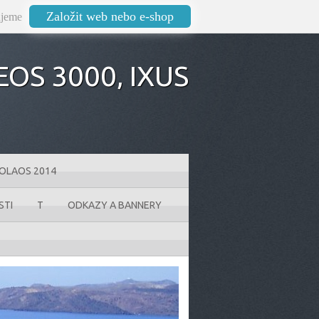
Založit web nebo e-shop
jeme
OS 3000‚ IXUS
KOLAOS 2014
STI
T
ODKAZY A BANNERY