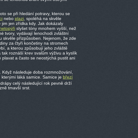
oto se při hledání potravy, kterou se
ci
nebo
plazi
, spoléhá na skvěle
e jim jen zřídka kdy. Jak dokázaly
netopýři
slyšet tóny mnohem vyšší, než
é tvory, vydávají lenochodi zvláštní
du skvěle přizpůsoben. Nejenom, že zde
diny za čtyři končetiny na stromech
í, a kterou způsobují jeho zvláště
 tak roznáší krev svalům výživu a kyslík
 plavat a často se neostýchá pustit ani
 Když následuje doba rozmnožování,
, kterými láká samice. Samice je
březí
drápy celý následující rok pevně drží
zně tmavší srst.