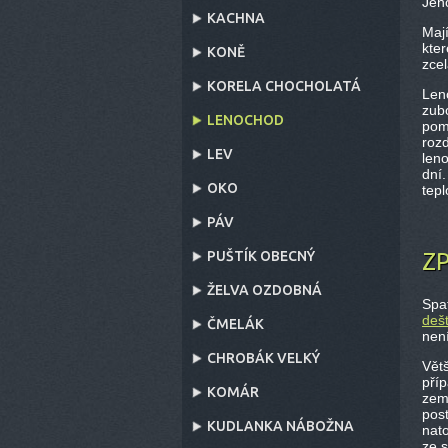
Jeho
KACHNA
Maj
kte
KONĚ
zcel
KORELA CHOCHOLATÁ
Len
zubo
LENOCHOD
pom
rozd
LEV
leno
dní.
OKO
tepl
PÁV
Z
PUŠTÍK OBECNÝ
ŽELVA OZDOBNÁ
Spat
deš
ČMELÁK
nen
CHROBÁK VELKÝ
Větš
příp
KOMÁR
zem
post
KUDLANKA NÁBOŽNA
nato
ze 