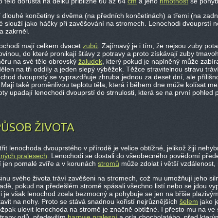
 tělo dorůstá na délku přibližně 60 až 64
cm
a jeho
hmotnost
se pohyb
í dlouhé končetiny s dvěma (na předních končetinách) a třemi (na zadn
ré slouží jako háčky při zavěšování na stromech. Lenochodi dvouprstí 
a zakrněl.
ochodi mají celkem dvacet
zubů
. Zajímavý je i tím, že nejsou zuby po
vinou, do které pronikají šťávy z potravy a proto získávají zuby tmav
ěru na své tělo obrovský
žaludek
, který pokud je naplněný může zabírat
ělen na tři oddíly a jeden slepý výběžek. Těžce stravitelnou stravu trá
chod dvouprstý se vyprazdňuje zhruba jednou za deset dní, ale přílišno
 Mají také proměnlivou teplotu těla, která i během dne může kolísat m
oty upadají lenochodi dvouprstí do strnulosti, která se na první pohle
PŮSOB ŽIVOTA
řit lenochoda dvouprstého v přírodě je velice obtížné, jelikož žijí nehy
tných pralesech
. Lenochodi se dostali do všeobecného povědomí předev
í jen pomalé zvíře a v korunách
stromů
může zdolat i větší vzdálenost,
inu svého života tráví zavěšeni na stromech, což mu umožňují jeho siln
adě, pokud na předešlém stromě spásali všechno listí nebo se jdou vyp
i je však lenochod zcela bezmocný a pohybuje se jen na břiše plazivým
avit na nohy. Proto se stává snadnou kořistí nejrůznějších
šelem
jako j
žpak ulovit lenochoda na stromě je značně obtížné. I přesto mu na ve s
strany orlů, především
harpyje pralesní
a orla chocholatého, před který