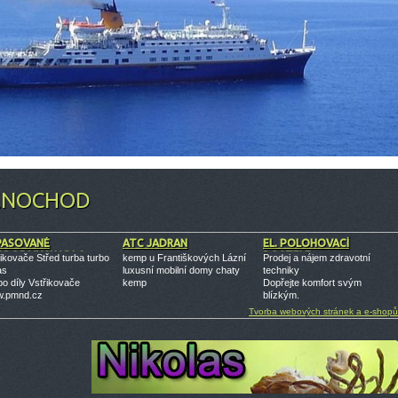
ENOCHOD
PASOVANÉ
ATC JADRAN
EL. POLOHOVACÍ
RBODMYCHADLO
POSTELE
ikovače Střed turba turbo
kemp u Františkových Lázní
Prodej a nájem zdravotní
as
luxusní mobilní domy chaty
techniky
o díly Vstřikovače
kemp
Dopřejte komfort svým
.pmnd.cz
blízkým.
Tvorba webových stránek a e-shopů