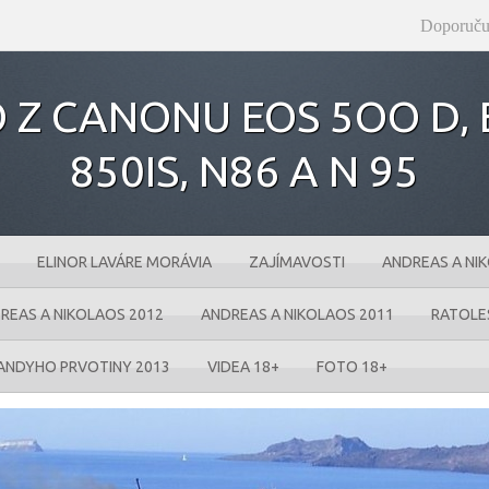
Doporuču
 Z CANONU EOS 5OO D‚ E
850IS‚ N86 A N 95
ELINOR LAVÁRE MORÁVIA
ZAJÍMAVOSTI
ANDREAS A NI
REAS A NIKOLAOS 2012
ANDREAS A NIKOLAOS 2011
RATOLE
ANDYHO PRVOTINY 2013
VIDEA 18+
FOTO 18+