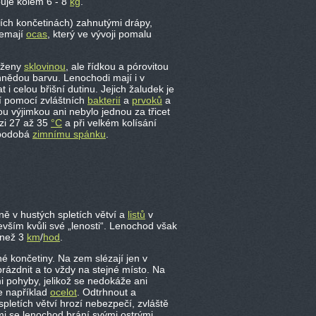
uje kolem 6 - 8
kg
.
ích končetinách) zahnutými drápy,
nemají
ocas
, který ve vývoji pomalu
taženy
sklovinou
, ale řídkou a pórovitou
ohnědou barvu. Lenochodi mají i v
 i celou břišní dutinu. Jejich žaludek je
ví pomocí zvláštních
bakterií
a
prvoků
a
u výjimkou ani nebylo jednou za třicet
ezi 27 až 35
°C
a při velkém kolísání
d podobá
zimnímu spánku
.
bně v hustých spletích větví a
listů
v
ším kvůli své „lenosti“. Lenochod však
 než 3
km
/
hod
.
é končetiny. Na zem slézají jen v
rázdnit a to vždy na stejné místo. Na
i pohyby, jelikož se nedokáže ani
e například
ocelot
. Odtrhnout a
pletích větví hrozí nebezpečí, zvláště
mi se lenochod brání svými ostrými