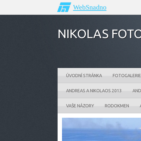
WebSnadno
NIKOLAS FOTO
ÚVODNÍ STRÁNKA
FOTOGALERIE
ANDREAS A NIKOLAOS 2013
AND
VAŠE NÁZORY
RODOKMEN