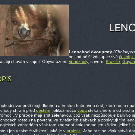
LENO
Lenochod dvouprstý
(
Choloepus
nejznámější zástupce své
čeledi
l
častěji chován v zajetí. Obývá území
Venezuely
, severní
Brazílie
,
Guyan
PIS
ochodi dvouprstí mají dlouhou a hustou hnědavou srst, která roste op
ochody chrání před
deštěm
, jelikož může
voda
stéká směrem od břicha k
omočí. V přírodě mají srst zelenavou, což však nezpůsobuje barvivo sr
ochodech rostou na povrchu ve zvláštních žlábkách a poskytují tím le
ogických zahradách však toto zbarvení nalezneme jen zřídka, jelikož jso
stou jen v takové vlhkosti, jaká je v
pralese
. Jeho srst se však stává 