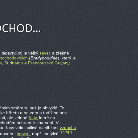
CHOD...
 didactylus
) je velký
savec
a zřejmě
enochodovitých
(
Bradypodidae
), který je
y
,
Surinamu
a
Francouzské Guyany
.
ačným směrem, než je obvyklé. To
e hřbetu a na zem a tudíž se srst
sti, ale zelené
řasy
, které na
nochodům ochranné zbarvení. V
u řasy velmi citlivé na vlhkost
vzduchu
[
zdroj?
]
domovem i
hmyzu
, např. motýlců.