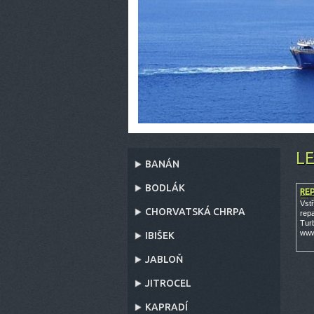
L
BANÁN
BODLÁK
RE
TU
Vstř
CHORVATSKÁ CHRPA
rep
Turb
www
IBIŠEK
JABLOŇ
JITROCEL
KAPRADÍ