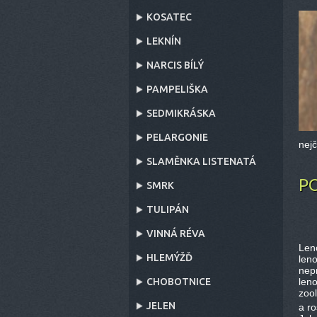
KOSATEC
LEKNÍN
NARCIS BÍLÝ
PAMPELIŠKA
SEDMIKRÁSKA
PELARGONIE
nej
SLAMĚNKA LISTENATÁ
PO
SMRK
TULIPÁN
VINNÁ RÉVA
Len
HLEMÝŽĎ
len
nepr
CHOBOTNICE
len
zool
JELEN
a ro