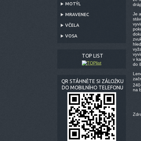
MOTÝL
drá
Je a
MRAVENEC
stáv
vyv
VČELA
pok
dok
VOSA
zvuk
hled
vyž
vyv
TOP LIST
v ka
do š
Len
zač
QR STÁHNĚTE SI ZÁLOŽKU
240
DO MOBILNÍHO TELEFONU
na b
Zdr