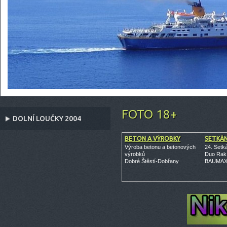
FOTO 18+
DOLNÍ LOUČKY 2004
BETON A VÝROBKY
SETKÁN
Výroba betonu a betonových
24. Setká
výrobků
Duo Rak
Dobré Štěstí-Dobřany
BAUMAX