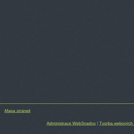
Mapa stránek
Administrace WebSnadno
|
Tvorba webových 