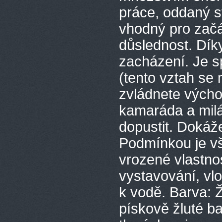
práce, oddaný s
vhodný pro začá
důslednost. Dík
zacházení. Je s
(tento vztah se
zvládnete výcho
kamaráda a milá
dopustit. Dokáže
Podmínkou je vš
vrozené vlastno
vystavování, vl
k vodě. Barva: 
pískově žluté b