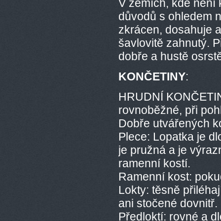
V zemích, kde není 
důvodů s ohledem na 
zkrácen, dosahuje a
šavlovitě zahnutý. P
dobře a hustě osrst
KONČETINY
:
HRUDNÍ KONČETINY: 
rovnoběžné, při poh
Dobře utvářených kos
Plece: Lopatka je dl
je pružná a je výra
ramenní kostí.
Ramenní kost: poku
Lokty: těsně přiléha
ani stočené dovnitř.
Předloktí: rovné a d