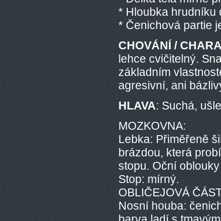
* Hloubka hrudníku 
* Čenichová partie j
CHOVÁNÍ / CHAR
lehce cvičitelný. S
základním vlastnost
agresivní, ani bázliv
HLAVA
: Suchá, ušl
MOZKOVNA:
Lebka: Přiměřeně šir
brázdou, která prob
stopu. Oční oblouky
Stop: mírný.
OBLIČEJOVÁ ČÁST
Nosní houba: čenich
barva ladí s tmavým 