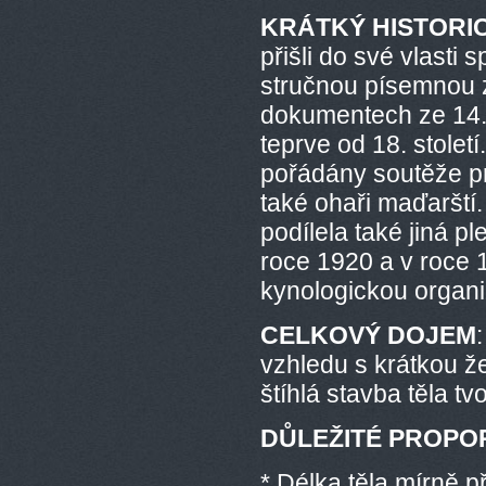
KRÁTKÝ HISTORI
přišli do své vlasti
stručnou písemnou z
dokumentech ze 14. s
teprve od 18. stolet
pořádány soutěže pr
také ohaři maďarští
podílela také jiná 
roce 1920 a v roce
kynologickou organi
CELKOVÝ DOJEM
vzhledu s krátkou ž
štíhlá stavba těla tv
DŮLEŽITÉ PROPO
* Délka těla mírně 