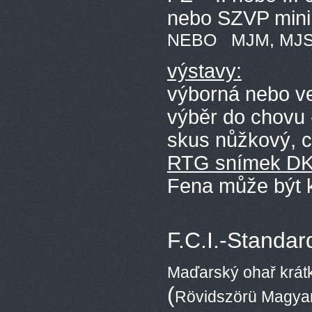
nebo SZVP minim
NEBO MJM, MJS ne
výstavy:
výborná nebo ve
výběr do chovu
skus nůžkový, c
RTG snímek D
Fena může být k
F.C.I.-Standar
Maďarský ohař krátk
(
Rövidszörü Magyar