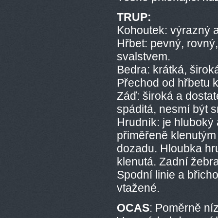
TRUP:
Kohoutek: výrazný a
Hřbet: pevný, rovný
svalstvem.
Bedra: krátká, širok
Přechod od hřbetu k
Záď: široká a dosta
spáditá, nesmí být 
Hrudník: je hluboký
přiměřeně klenutým 
dozadu. Hloubka hr
klenutá. Zadní žebr
Spodní linie a břicho
vtažené.
OCAS
: Poměrně níz