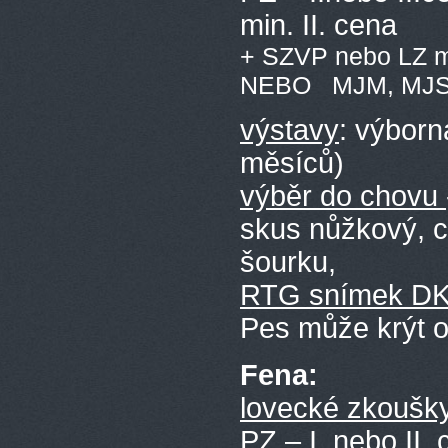
min. II. cena
+ SZVP nebo LZ m
NEBO MJM, MJS ne
výstavy
: výborn
měsíců)
výběr do chovu
skus nůžkový, c
šourku,
RTG snímek D
Pes může krýt 
Fena:
lovecké zkoušk
PZ – I. nebo II