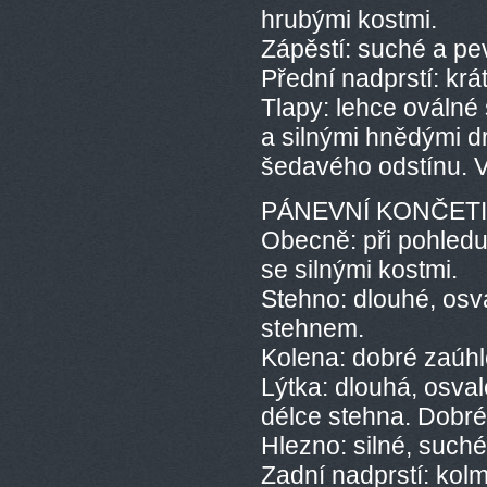
hrubými kostmi.
Zápěstí: suché a pe
Přední nadprstí: krá
Tlapy: lehce oválné
a silnými hnědými d
šedavého odstínu. V
PÁNEVNÍ KONČETI
Obecně: při pohled
se silnými kostmi.
Stehno: dlouhé, osv
stehnem.
Kolena: dobré zaúh
Lýtka: dlouhá, osval
délce stehna. Dobré
Hlezno: silné, such
Zadní nadprstí: kolm