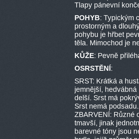
Tlapy pánevní končet
POHYB
: Typickým 
prostorným a dlouhý
pohybu je hřbet pev
těla. Mimochod je n
KŮŽE
: Pevně přiléh
OSRSTĚNÍ
:
SRST: Krátká a hustá
jemnější, hedvábná 
delší. Srst má pokrý
Srst nemá podsadu.
ZBARVENÍ: Různé od
tmavší, jinak jedno
barevné tóny jsou n