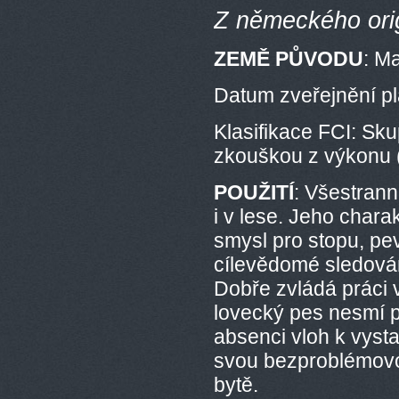
Z německého orig
ZEMĚ PŮVODU
: M
Datum zveřejnění pl
Klasifikace FCI: Sku
zkouškou z výkonu (
POUŽITÍ
: Všestrann
i v lese. Jeho chara
smysl pro stopu, pev
cílevědomé sledován
Dobře zvládá práci 
lovecký pes nesmí pr
absenci vloh k vysta
svou bezproblémovou
bytě.