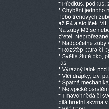
* Předkus, podkus, 
* Chybění jednoho n
nebo třenových zub
až P4 a stoliček M1
Na zuby M3 se neb
zřetel. Neprořezané 
* Nadpočetné zuby v
* Rozštěp patra či 
* Světle žluté oko, p
řas
* Výrazný lalok pod
* Vlčí drápky, tzv. p
* Špatná mechanika
* Netypické osrstění
* Tmavohnědá či svě
bílá hrudní skvrna v
* Bílé tlapy,