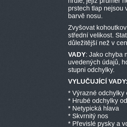
hrdle, jejíž průměr 
prstech tlap nejsou
barvě nosu.
Zvyšovat kohoutkovo
střední velikost. St
důležitější než v c
VADY
: Jako chyba 
uvedených údajů, h
stupni odchylky.
VYLUČUJÍCÍ VADY
* Výrazné odchylky
* Hrubé odchylky od
* Netypická hlava
* Skvrnitý nos
* Převislé pysky a 