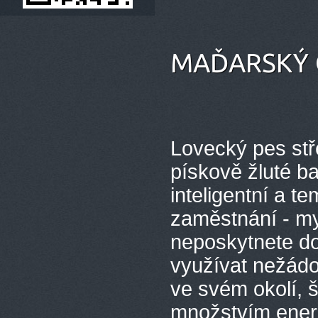
MAĎARSKÝ 
Lovecký pes stře
pískově žluté ba
inteligentní a 
zaměstnání - mys
neposkytnete do
využívat nežád
ve svém okolí, š
množstvím energ