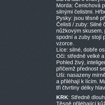
Morda: Čenichová pa
silnými čelistmi. Hřb
Pysky: jsou těsně při
Čelisti / zuby: Siln
nůžkovým skusem, p
spodní a zuby stojí
vzorce.
Líce: silné, dobře o
Oči: středně velké a
Pohled živý, intelige
přičemž přednost se
Uši: nasazeny mírně
a přiléhají k lícím. 
tři čtvrtiny délky hlav
KRK
: Středně dlouh
Těsně přiléhající ků