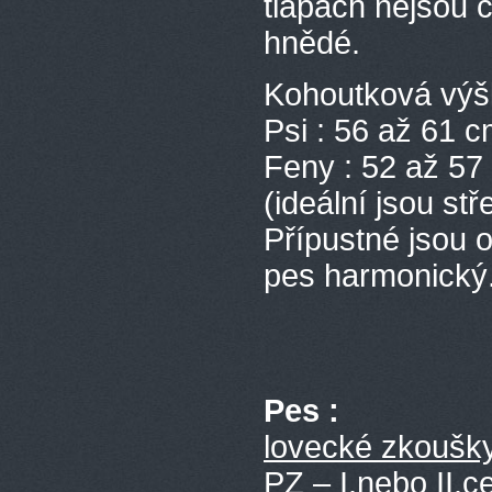
tlapách nejsou 
hnědé.
K
ohoutková výš
Psi : 56 až 61 
Feny : 52 až 57
(ideální jsou stř
Přípustné jsou 
pes harmonický
Pes :
lovecké zkoušk
PZ – I.nebo II.