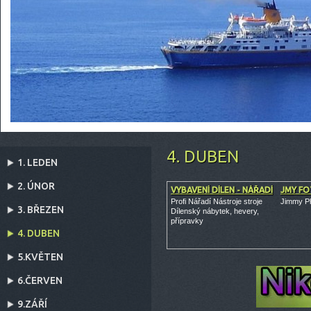
4. DUBEN
1. LEDEN
2. ÚNOR
VYBAVENÍ DÍLEN - NÁŘADÍ
JMY F
Profi Nářadí Nástroje stroje
Jimmy Ph
3. BŘEZEN
Dílenský nábytek, hevery,
přípravky
4. DUBEN
5.KVĚTEN
6.ČERVEN
9.ZÁŘÍ