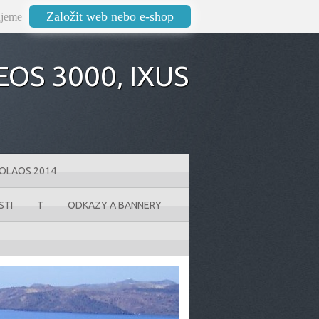
Založit web nebo e-shop
jeme
OS 3000‚ IXUS
KOLAOS 2014
STI
T
ODKAZY A BANNERY