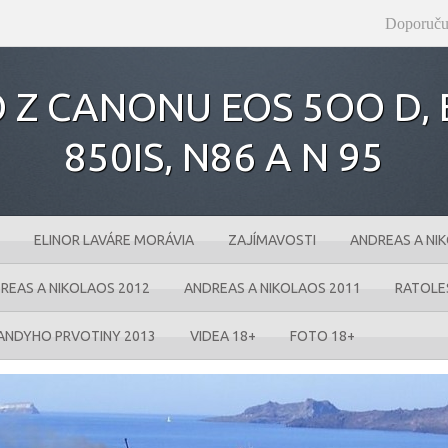
Doporuču
 Z CANONU EOS 5OO D‚ E
850IS‚ N86 A N 95
ELINOR LAVÁRE MORÁVIA
ZAJÍMAVOSTI
ANDREAS A NI
REAS A NIKOLAOS 2012
ANDREAS A NIKOLAOS 2011
RATOLE
ANDYHO PRVOTINY 2013
VIDEA 18+
FOTO 18+