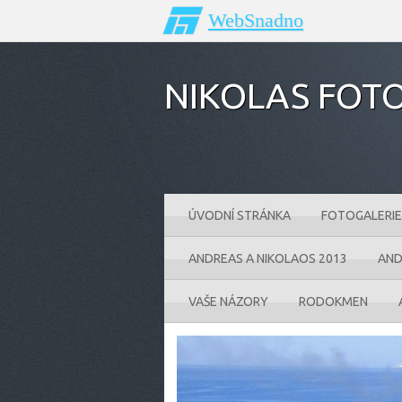
WebSnadno
NIKOLAS FOTO
ÚVODNÍ STRÁNKA
FOTOGALERIE
ANDREAS A NIKOLAOS 2013
AND
VAŠE NÁZORY
RODOKMEN