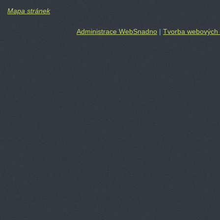
Mapa stránek
Administrace WebSnadno
|
Tvorba webových 