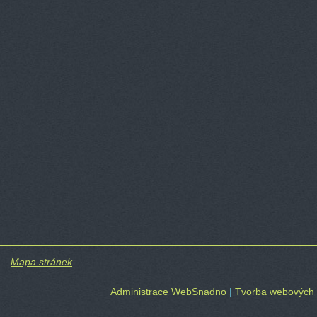
Mapa stránek
Administrace WebSnadno
|
Tvorba webových 