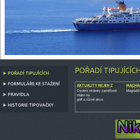
POŘADÍ TIPUJÍCÍC
POŘADÍ TIPUJÍCÍCH
FORMULÁŘE KE STAŽENÍ
AKTUALITY NEJEN Z
MACHÁ
GOLFU
DRŽÁK
Osobní stránky zaměřené
MagdaM s
PRAVIDLA
nejen na
golf a různé akce.
HISTORIE TIPOVAČKY