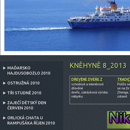
KNĚHYNĚ 8_2013
MAĎARSKO
HAJDUSOBOZLO 2010
DŘEVĚNÉ DVEŘE Z
TRADIČ
OSTRUŽNÁ 2010
MASÍVU
MEDICÍ
vchodové a interiérové
Potíže s
dřevěné
se na Dr
TŘI STUDNĚ 2010
dveře, zakázková výroba
Zhenga, 
nábytku
zdravě
ZAJEČÍ DĚTSKÝ DEN
ČERVEN 2010
ORLICKÁ CHATA U
RAMPUŠÁKA ŘÍJEN 2010