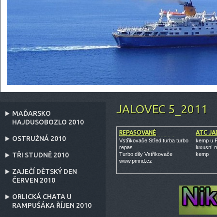
JALOVEC 5_2011
MAĎARSKO
HAJDUSOBOZLO 2010
REPASOVANÉ
ATC JA
OSTRUŽNÁ 2010
TURBODMYCHADLO
Vstřikovače Střed turba turbo
kemp u F
repas
luxusní 
TŘI STUDNĚ 2010
Turbo díly Vstřikovače
kemp
www.pmnd.cz
ZAJEČÍ DĚTSKÝ DEN
ČERVEN 2010
ORLICKÁ CHATA U
RAMPUŠÁKA ŘÍJEN 2010