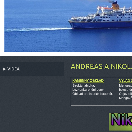
ANDREAS A NIKOL
VIDEA
KAMENNÝ OBKLAD
VYLAĎ 
LÉKŮ
Široká nabídka,
Menopau
bezkonkurenční ceny
bolest, 
Obklad pro interiér i exteriér.
Objev sí
Mangov