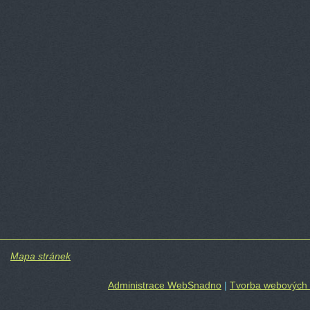
Mapa stránek
Administrace WebSnadno
|
Tvorba webových 