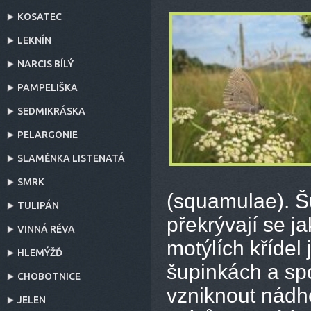
KOSATEC
LEKNÍN
NARCIS BÍLÝ
PAMPELIŠKA
SEDMIKRÁSKA
PELARGONIE
SLAMĚNKA LISTENATÁ
SMRK
(squamulae). Šu
TULIPÁN
překrývají se j
VINNÁ RÉVA
motýlích křídel
HLEMÝŽĎ
šupinkách a spo
CHOBOTNICE
vzniknout nádh
JELEN