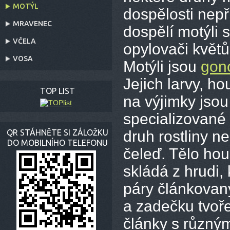
MOTÝL
dospělosti nepř
MRAVENEC
dospělí motýli s
VČELA
opylovači květů
VOSA
Motýli jsou
gon
Jejich larvy, h
TOP LIST
na výjimky jsou
specializované 
QR STÁHNĚTE SI ZÁLOŽKU
druh rostliny n
DO MOBILNÍHO TELEFONU
čeleď. Tělo ho
skládá z hrudi, 
páry článkovan
a zadečku tvoř
články s různý