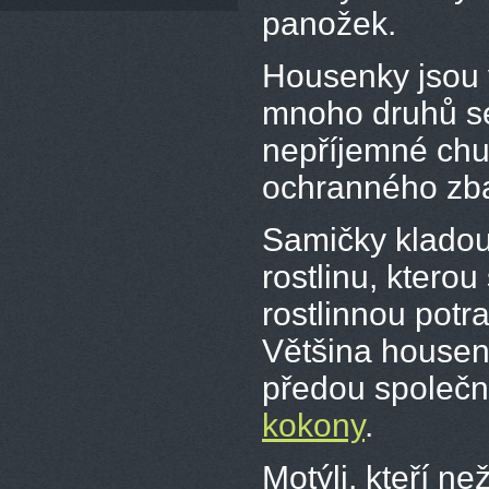
panožek.
Housenky jsou 
mnoho druhů se
nepříjemné chu
ochranného zba
Samičky kladou 
rostlinu, ktero
rostlinnou potr
Většina housen
předou společn
kokony
.
Motýli, kteří ne