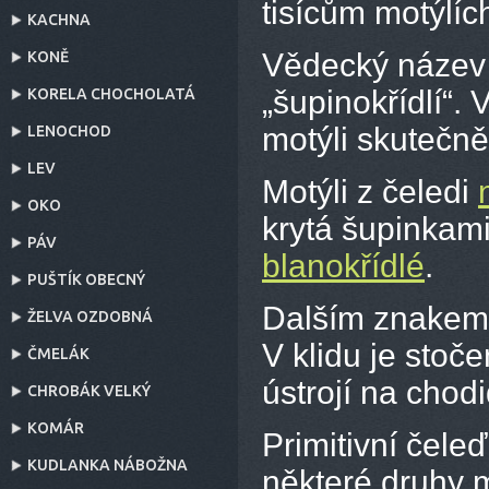
tisícům motýlíc
KACHNA
Vědecký název 
KONĚ
„šupinokřídlí“. 
KORELA CHOCHOLATÁ
motýli skutečně
LENOCHOD
LEV
Motýli z čeledi
OKO
krytá šupinkami
PÁV
blanokřídlé
.
PUŠTÍK OBECNÝ
Dalším znakem m
ŽELVA OZDOBNÁ
V klidu je stoč
ČMELÁK
ústrojí na chod
CHROBÁK VELKÝ
KOMÁR
Primitivní čele
KUDLANKA NÁBOŽNA
některé druhy m