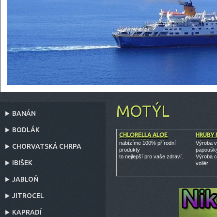
MOTÝL
BANÁN
BODLÁK
CHLORELLA ALOE
HRUBÝ 
CORDYCEPS
nabízíme 100% přírodní
Výroba vo
CHORVATSKÁ CHRPA
produkty
papoušky
to nejlepší pro vaše zdraví.
Výroba c
IBIŠEK
voliér
JABLOŇ
JITROCEL
KAPRADÍ