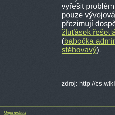
vyřešit problém 
pouze vývojová
přezimují dospě
žluťásek řešetl
(
babočka admir
stěhovavý
).
zdroj: http://cs.w
Mapa stránek