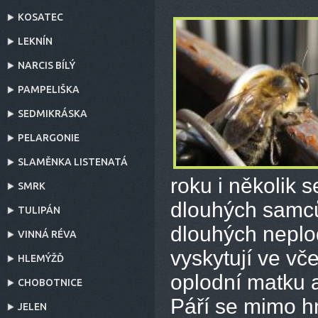
KOSATEC
LEKNÍN
NARCIS BÍLÝ
PAMPELIŠKA
SEDMIKRÁSKA
PELARGONIE
SLAMĚNKA LISTENATÁ
roku i několik 
SMRK
dlouhých samců
TULIPÁN
dlouhých neplod
VINNÁ RÉVA
vyskytují ve vče
HLEMÝŽĎ
oplodní matku a
CHOBOTNICE
Páří se mimo hn
JELEN