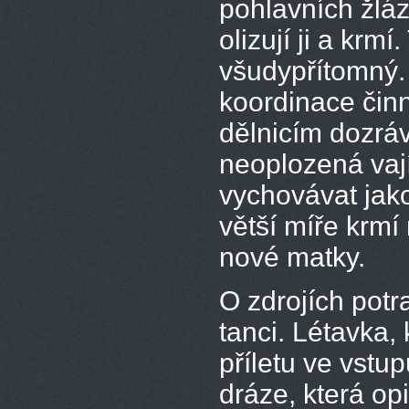
pohlavních žláz
olizují ji a krm
všudypřítomný.
koordinace činn
dělnicím dozráv
neoplozená vají
vychovávat jako
větší míře krmí
nové matky.
O zdrojích potra
tanci. Létavka,
příletu ve vstu
dráze, která op