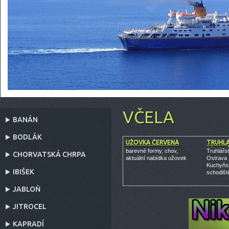
VČELA
BANÁN
BODLÁK
UŽOVKA ČERVENÁ
TRUHLÁ
STOLA
barevné formy, chov,
Truhlářst
CHORVATSKÁ CHRPA
aktuální nabídka užovek
Ostrava
Kuchyňsk
IBIŠEK
schodišt
JABLOŇ
JITROCEL
KAPRADÍ