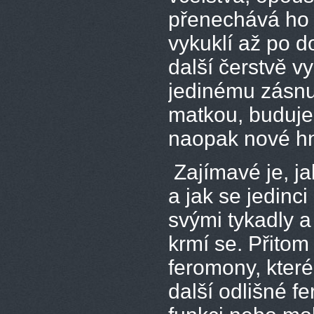
přenechává ho 
vykuklí až po do
další čerstvě v
jedinému zásnub
matkou, buduje
naopak nové hn
Zajímavé je, ja
a jak se jedinc
svými tykadly a
krmí se. Přitom
feromony, které 
další odlišné 