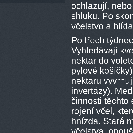
ochlazují, neb
shluku. Po skon
včelstvo a hlída
Po třech týdnech
Vyhledávají kvet
nektar do volet
pylové košíčky
nektaru vyvrhuj
invertázy). Med
činnosti těchto
rojení včel, kt
hnízda. Stará 
včelstva, opouš