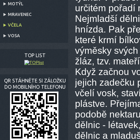
MOTÝL
určitém pořadí 
MRAVENEC
Nejmladší dělni
VČELA
hnízda. Pak pře
VOSA
které krmí bílk
výměsky svých 
TOP LIST
žláz, tzv. mateř
Když začnou vo
jejich zadečku
QR STÁHNĚTE SI ZÁLOŽKU
DO MOBILNÍHO TELEFONU
včelí vosk, stav
plástve. Přejíma
podobě nektaru
dělnic - létavek
dělnic a mladuš