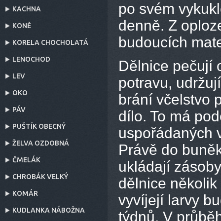
po svém vykukl
KACHNA
denně. Z oploze
KONĚ
budoucích mate
KORELA CHOCHOLATÁ
LENOCHOD
Dělnice pečují o
LEV
potravu, udržují
OKO
brání včelstvo p
PÁV
dílo. To má po
PUŠTÍK OBECNÝ
uspořádaných v
ŽELVA OZDOBNÁ
Právě do buněk
ČMELÁK
ukládají zásoby
CHROBÁK VELKÝ
dělnice několik
KOMÁR
vyvíjejí larvy b
KUDLANKA NÁBOŽNA
týdnů. V průběh