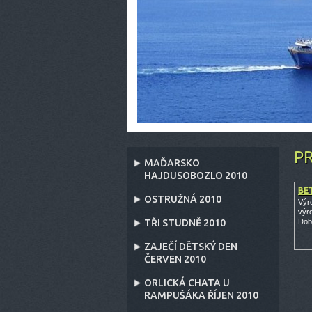
P
MAĎARSKO
HAJDUSOBOZLO 2010
BE
OSTRUŽNÁ 2010
Výr
výr
TŘI STUDNĚ 2010
Dob
ZAJEČÍ DĚTSKÝ DEN
ČERVEN 2010
ORLICKÁ CHATA U
RAMPUŠÁKA ŘÍJEN 2010