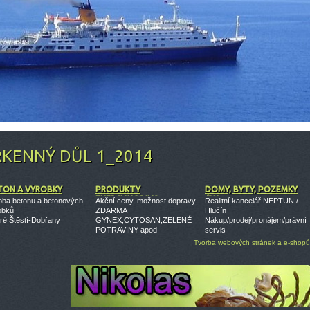
RKENNÝ DŮL 1_2014
TON A VÝROBKY
PRODUKTY
DOMY, BYTY, POZEMKY
ENERGY,NOBILIS
/RK
oba betonu a betonových
Akční ceny, možnost dopravy
Realitní kancelář NEPTUN /
obků
ZDARMA
Hlučín
ré Štěstí-Dobřany
GYNEX,CYTOSAN,ZELENÉ
Nákup/prodej/pronájem/právní
POTRAVINY apod
servis
Tvorba webových stránek a e-shopů