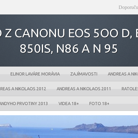
Doporuču
 Z CANONU EOS 5OO D‚ E
850IS‚ N86 A N 95
ELINOR LAVÁRE MORÁVIA
ZAJÍMAVOSTI
ANDREAS A NI
REAS A NIKOLAOS 2012
ANDREAS A NIKOLAOS 2011
RATOLE
ANDYHO PRVOTINY 2013
VIDEA 18+
FOTO 18+