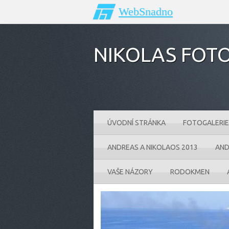
WebSnadno
NIKOLAS FOTO
ÚVODNÍ STRÁNKA
FOTOGALERIE
ANDREAS A NIKOLAOS 2013
AND
VAŠE NÁZORY
RODOKMEN