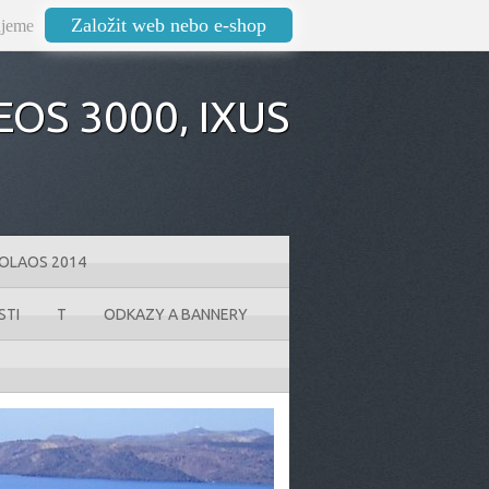
Založit web nebo e-shop
jeme
OS 3000‚ IXUS
KOLAOS 2014
STI
T
ODKAZY A BANNERY