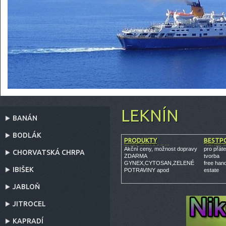
LEKNÍN
BANÁN
BODLÁK
PRODUKTY
BESTPO
ENERGY,NOBILIS
GENTL
Akční ceny, možnost dopravy
pro přáte
CHORVATSKÁ CHRPA
ZDARMA
tvorba
GYNEX,CYTOSAN,ZELENÉ
free han
IBIŠEK
POTRAVINY apod
estate
JABLOŇ
JITROCEL
KAPRADÍ