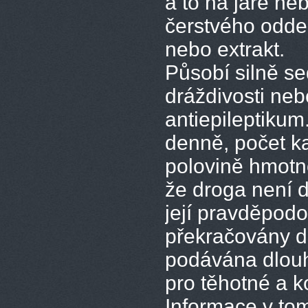
a to na jaře ne
čerstvého odden
nebo extrakt.
Působí silně se
dráždivosti neb
antiepileptikum
denně, počet k
polovině hmotn
že droga není 
její pravděpodo
překračovány d
podávána dlouh
pro těhotné a ko
Informace v tom