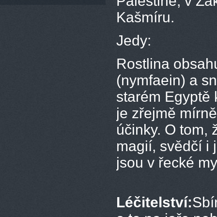
Palestině, v Za
Kašmíru.
Jedy:
Rostlina obsahu
(nymfaein) a sna
starém Egyptě k
je zřejmě mírn
účinky. O tom, 
magií, svědčí i
jsou v řecké my
Léčitelství:
Sbí