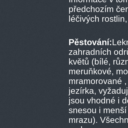
předchozím čer
léčivých rostlin,
Pěstování:
Lekn
zahradních odrů
květů (bílé, rů
meruňkové, modr
mramorované , 
jezírka, vyžad
jsou vhodné i d
snesou i menší
mrazu). Všechn