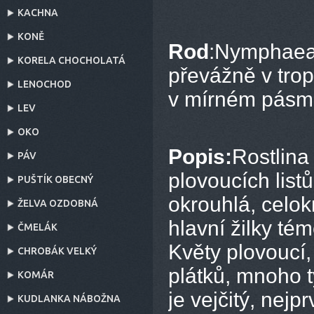
KACHNA
KONĚ
Rod
:Nymphaea 
KORELA CHOCHOLATÁ
převážně v tro
LENOCHOD
v mírném pásm
LEV
OKO
Popis:
Rostlina
PÁV
plovoucích list
PUŠTÍK OBECNÝ
okrouhlá, celok
ŽELVA OZDOBNÁ
hlavní žilky tém
ČMELÁK
Květy plovoucí, 
CHROBÁK VELKÝ
plátků, mnoho t
KOMÁR
je vejčitý, nej
KUDLANKA NÁBOŽNA