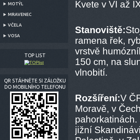
Kvete v VI až IX
MOTÝL
MRAVENEC
VČELA
Stanoviště:
Sto
VOSA
ramena řek, ryb
vrstvě humózní
TOP LIST
150 cm, na slu
vlnobití.
QR STÁHNĚTE SI ZÁLOŽKU
DO MOBILNÍHO TELEFONU
Rozšíření:
V ČR
Moravě, v Čechá
pahorkatinách.
jižní Skandinávi